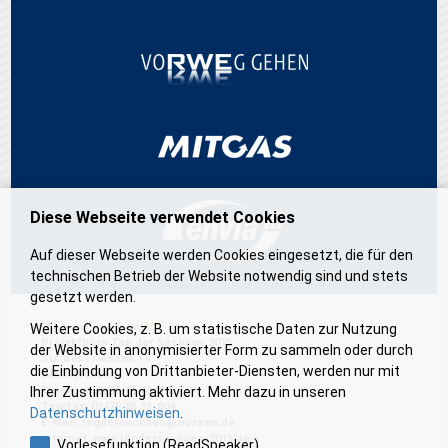
Diese Webseite verwendet Cookies
Auf dieser Webseite werden Cookies eingesetzt, die für den
technischen Betrieb der Website notwendig sind und stets
gesetzt werden.
"Tag der Sachsen 2015"
Weitere Cookies, z. B. um statistische Daten zur Nutzung
Projektbüro Tag der Sachsen 2015
der Website in anonymisierter Form zu sammeln oder durch
Str. des Friedens 11
die Einbindung von Drittanbieter-Diensten, werden nur mit
04808 Wurzen
Telefon: 03425/85 31-805
Ihrer Zustimmung aktiviert. Mehr dazu in unseren
Telefax: 03425/85 31-804
Datenschutzhinweisen
.
E-Mail:
tagdersachsen@wurzen.de
Internet:
www.tagdersachsen-2015.de
Vorlesefunktion (ReadSpeaker)