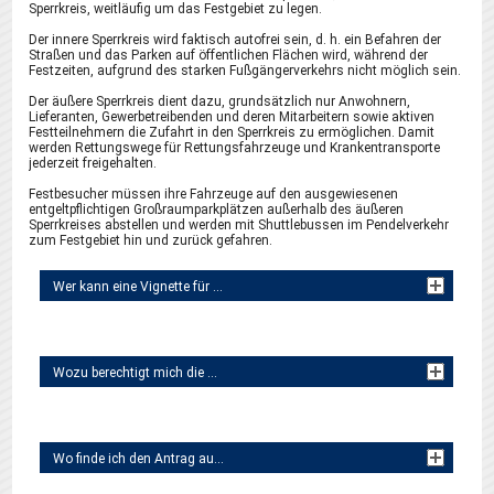
Sperrkreis, weitläufig um das Festgebiet zu legen.
Der innere Sperrkreis wird faktisch autofrei sein, d. h. ein Befahren der
Straßen und das Parken auf öffentlichen Flächen wird, während der
Festzeiten, aufgrund des starken Fußgängerverkehrs nicht möglich sein.
Der äußere Sperrkreis dient dazu, grundsätzlich nur Anwohnern,
Lieferanten, Gewerbetreibenden und deren Mitarbeitern sowie aktiven
Festteilnehmern die Zufahrt in den Sperrkreis zu ermöglichen. Damit
werden Rettungswege für Rettungsfahrzeuge und Krankentransporte
jederzeit freigehalten.
Festbesucher müssen ihre Fahrzeuge auf den ausgewiesenen
entgeltpflichtigen Großraumparkplätzen außerhalb des äußeren
Sperrkreises abstellen und werden mit Shuttlebussen im Pendelverkehr
zum Festgebiet hin und zurück gefahren.
Wer kann eine Vignette für den äußeren Sperrkreis beantragen?
Wozu berechtigt mich die Vignette?
Wo finde ich den Antrag auf Einfahrtsgenehmigung?