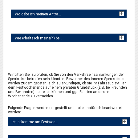
Wo gebe ich meinen Antrag ab?
Wie erhalte ich meine(n) beantragte(n) Vignette(n)?
Wir bitten Sie zu prüfen, ob Sie von den Verkehrseinschränkungen der
Sperrkreise betroffen sein könnten. Bewohner des inneren Sperrkreises
werden zudem gebeten, sich zu erkundigen, ob sie ihr Fahrzeug evtl. an
dem Festwochenende auf einem privaten Grundstück (z.B. bei Freunden
und Bekannten) abstellen können und ggf. Fahrten an diesem
Wochenende zu vermeiden.
Folgende Fragen werden oft gestellt und sollen natürlich beantwortet
werden:
Ich bekomme am Festwochenende Gäste. Kann ich dafür eine Vignette beantragen?