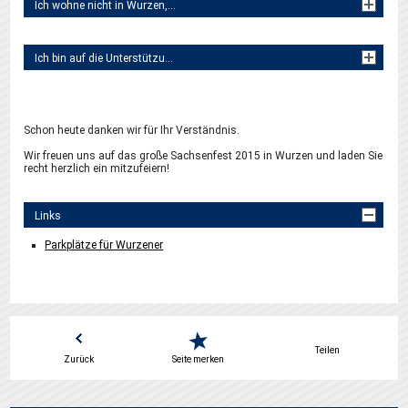
Ich wohne nicht in Wurzen, muss aber in Richtung Leipzig zur Arbeit. Kann ich durch die Stadt fahren?
Ich bin auf die Unterstützung eines Pflegedienstes angewiesen. Kann der mich erreichen?
Schon heute danken wir für Ihr Verständnis.
Wir freuen uns auf das große Sachsenfest 2015 in Wurzen und laden Sie
recht herzlich ein mitzufeiern!
Links
Parkplätze für Wurzener
Teilen
Zurück
Seite merken