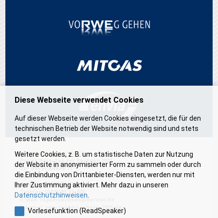
Diese Webseite verwendet Cookies
Auf dieser Webseite werden Cookies eingesetzt, die für den
technischen Betrieb der Website notwendig sind und stets
gesetzt werden.
"Tag der Sachsen 2015"
Weitere Cookies, z. B. um statistische Daten zur Nutzung
Projektbüro Tag der Sachsen 2015
der Website in anonymisierter Form zu sammeln oder durch
Str. des Friedens 11
die Einbindung von Drittanbieter-Diensten, werden nur mit
04808 Wurzen
Telefon: 03425/85 31-805
Ihrer Zustimmung aktiviert. Mehr dazu in unseren
Telefax: 03425/85 31-804
Datenschutzhinweisen
.
E-Mail:
tagdersachsen@wurzen.de
Internet:
www.tagdersachsen-2015.de
Vorlesefunktion (ReadSpeaker)