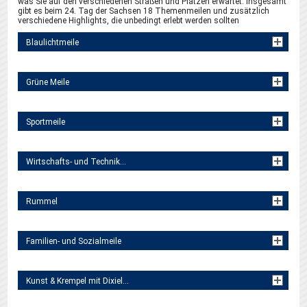
was Sie auf den verschiedenen Straßen und Plätzen erwartet. Insgesamt
gibt es beim 24. Tag der Sachsen 18 Themenmeilen und zusätzlich
verschiedene Highlights, die unbedingt erlebt werden sollten
Blaulichtmeile
Grüne Meile
Sportmeile
Wirtschafts- und Technikmeile
Rummel
Familien- und Sozialmeile
Kunst & Krempel mit Dixieländchen und Ringelnatz