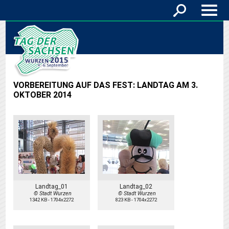
VORBEREITUNG AUF DAS FEST: LANDTAG AM 3.
OKTOBER 2014
Landtag_01
Landtag_02
© Stadt Wurzen
© Stadt Wurzen
1342 KB
-
1704x2272
823 KB
-
1704x2272