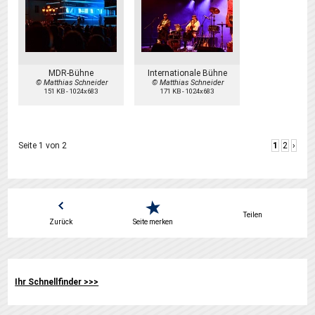
MDR-Bühne
Internationale Bühne
© Matthias Schneider
© Matthias Schneider
151 KB
-
1024x683
171 KB
-
1024x683
Seite 1 von 2
1
2
›
Teilen
Zurück
Seite merken
Ihr Schnellfinder >>>