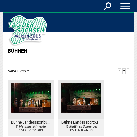
BÜHNEN
Seite 1 von 2
1
2
›
Bühne Landessportbund
Bühne Landessportbund
© Matthias Schneider
© Matthias Schneider
144 KB
-
1024x683
122 KB
-
1024x683