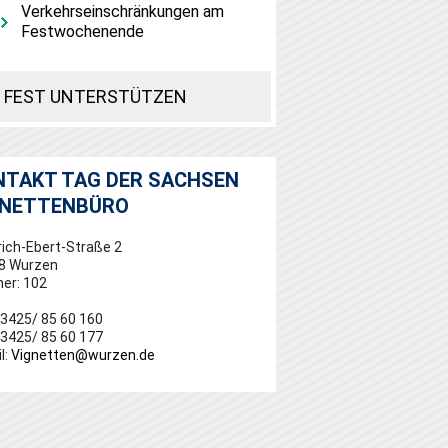
Verkehrseinschränkungen am
Festwochenende
FEST UNTERSTÜTZEN
NTAKT TAG DER SACHSEN
GNETTENBÜRO
rich-Ebert-Straße 2
8 Wurzen
er: 102
03425/ 85 60 160
03425/ 85 60 177
l:
Vignetten@wurzen.de