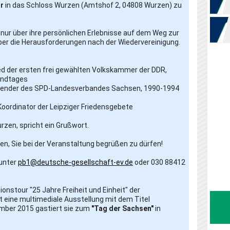
hr
in das Schloss Wurzen (Amtshof 2, 04808 Wurzen) zu
nur über ihre persönlichen Erlebnisse auf dem Weg zur
ber die Herausforderungen nach der Wiedervereinigung.
ied der ersten frei gewählten Volkskammer der DDR,
andtages
tzender des SPD-Landesverbandes Sachsen, 1990-1994
., Koordinator der Leipziger Friedensgebete
rzen, spricht ein Grußwort.
uen, Sie bei der Veranstaltung begrüßen zu dürfen!
 unter
pb1@deutsche-gesellschaft-ev.de
oder 030 88412
ionstour "25 Jahre Freiheit und Einheit" der
t eine multimediale Ausstellung mit dem Titel
ember 2015 gastiert sie zum
"Tag der Sachsen"
in