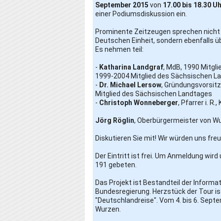
September 2015
von
17
.00 bis 18.30 U
einer Podiumsdiskussion ein.
Prominente Zeitzeugen sprechen nicht 
Deutschen Einheit, sondern ebenfalls ü
Es nehmen teil:
-
Katharina Landgraf
, MdB, 1990 Mitgl
1999-2004 Mitglied des Sächsischen L
-
Dr. Michael Lersow
, Gründungsvorsi
Mitglied des Sächsischen Landtages
-
Christoph Wonneberger
, Pfarrer i. R
Jörg Röglin
, Oberbürgermeister von Wu
Diskutieren Sie mit! Wir würden uns fre
Der Eintritt ist frei. Um Anmeldung wird
191 gebeten.
Das Projekt ist Bestandteil der Informat
Bundesregierung. Herzstück der Tour is
"Deutschlandreise". Vom 4. bis 6. Sept
Wurzen.