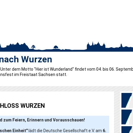
 nach Wurzen
Hier ist Wunderland" Tag der Sa
Tag der Sachsen 2015 – Sei ein T
Unter dem Motto "Hier ist Wunderland" findet vom 04. bis 06. Septemb
Unter dem Motto "Hier ist Wunderland" findet vom 04. bis 06. Septemb
 dabei, über 100 Gastronomen, zahlreiche Handwerker, Firmen und Hä
insfest im Freistaat Sachsen statt.
insfest im Freistaat Sachsen statt.
nen spielen Stars und Sternchen, singen Chöre oder tanzen Sportgruppe
iv und unterstützen. Sie alle freuen sich auf Zuschauer, Interessierte u
CHLOSS WURZEN
nd zum Feiern, Erinnern und Vorausschauen!
schen Einheit"
lädt die Deutsche Gesellschaft e.V. am
6
.