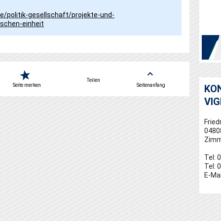
/politik-gesellschaft/projekte-und-
schen-einheit
Teilen
Seite merken
Seitenanfang
KO
VI
Fried
0480
Zimm
Tel: 
Tel: 
E-Mai