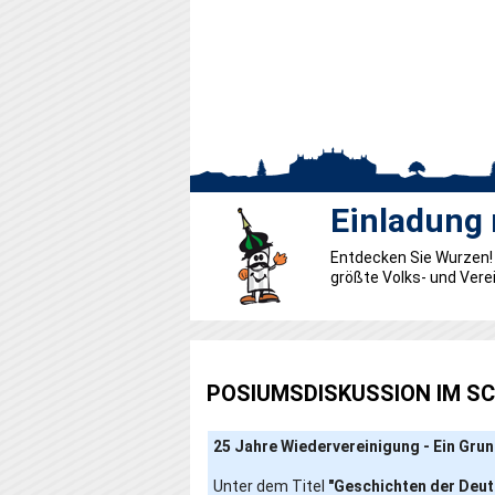
Einladung
Wurzen - "
„WIR sind 
Entdecken Sie Wurzen! 
Entdecken Sie Wurzen! 
Rund 400 Vereine sind
größte Volks- und Vere
größte Volks- und Vere
2015" bunt. Auf 14 Büh
rund 500 Helfer, die akt
POSIUMSDISKUSSION IM S
25 Jahre Wiedervereinigung - Ein Gru
Unter dem Titel
"Geschichten der Deut